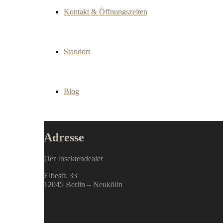
Kontakt & Öffnungszeiten
Standort
Blog
Adresse
Der Insektendealer
Elbestr. 33
12045 Berlin – Neukölln