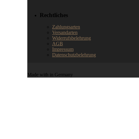
Rechtliches
Zahlungsarten
Versandarten
Widerrufsbelehrung
AGB
Impressum
Datenschutzbelehrung
Made with
in Germany
Schließung des Ladengeschäf
Nach mehr als 20 Jahren stellt der Insekten
jetzt voll und ganz asiatischen Wirbellosen.